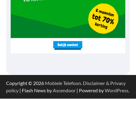
Copyright © 2026
Mobiele Telefoon
.
Disclaimer & Privacy
policy
| Flash News by
Ascendoor
| Powered by
WordPress
.