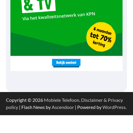
Copyright © 2026
Mobiele Telefoon
.
Disclaimer & Privacy
policy
| Flash News by
Ascendoor
| Powered by
WordPress
.