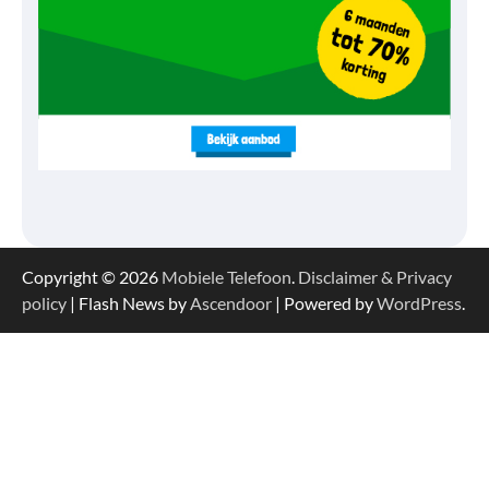
Copyright © 2026
Mobiele Telefoon
.
Disclaimer & Privacy
policy
| Flash News by
Ascendoor
| Powered by
WordPress
.