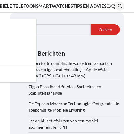
BIELE TELEFOON
SMARTWATCHES
TIPS EN ADVIES
Zoeken
Zoeken
Recente Berichten
De perfecte combinatie van extreme sport en
nauwkeurige locatiebepaling – Apple Watch
Ultra 2 (GPS + Cellular 49 mm)
Ziggo Breedband Service: Snelheids- en
Stabiliteitsanalyse
De Top van Moderne Technologie: Ontgrendel de
Toekomstige Mobiele Ervaring
Let op bij het afsluiten van een mobiel
abonnement bij KPN