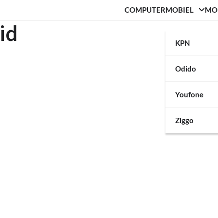
COMPUTER
MOBIEL
MO
id
KPN
Odido
Youfone
Ziggo