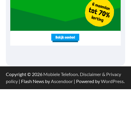
Copyright © 2026
Mobiele Telefoon
.
Disclaimer & Privacy
policy
| Flash News by
Ascendoor
| Powered by
WordPress
.