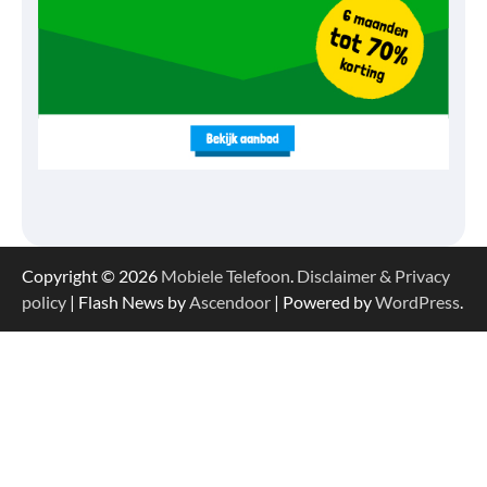
Copyright © 2026
Mobiele Telefoon
.
Disclaimer & Privacy
policy
| Flash News by
Ascendoor
| Powered by
WordPress
.