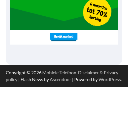
Copyright © 2026
Mobiele Telefoon
.
Disclaimer & Privacy
policy
| Flash News by
Ascendoor
| Powered by
WordPress
.