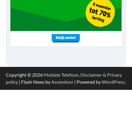
Copyright © 2026
Mobiele Telefoon
.
Disclaimer & Privacy
policy
| Flash News by
Ascendoor
| Powered by
WordPress
.