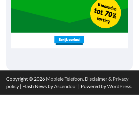
Copyright © 2026
Mobiele Telefoon
.
Disclaimer & Privacy
policy
| Flash News by
Ascendoor
| Powered by
WordPress
.