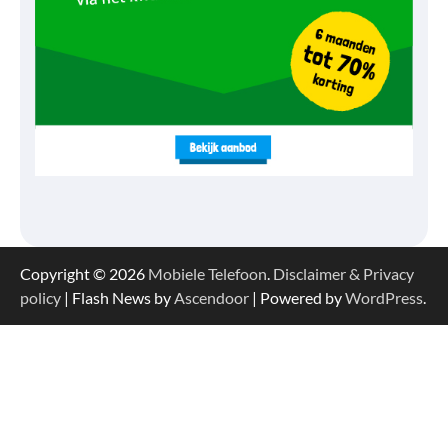
Copyright © 2026
Mobiele Telefoon
.
Disclaimer & Privacy
policy
| Flash News by
Ascendoor
| Powered by
WordPress
.