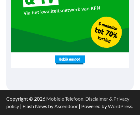
Copyright © 2026
Mobiele Telefoon
.
Disclaimer & Privacy
policy
| Flash News by
Ascendoor
| Powered by
WordPress
.