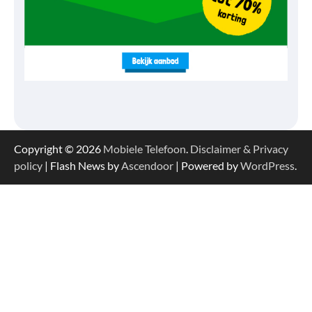
Copyright © 2026
Mobiele Telefoon
.
Disclaimer & Privacy
policy
| Flash News by
Ascendoor
| Powered by
WordPress
.