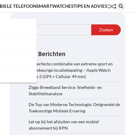
BIELE TELEFOON
SMARTWATCHES
TIPS EN ADVIES
Zoeken
Zoeken
Recente Berichten
De perfecte combinatie van extreme sport en
nauwkeurige locatiebepaling – Apple Watch
Ultra 2 (GPS + Cellular 49 mm)
Ziggo Breedband Service: Snelheids- en
Stabiliteitsanalyse
De Top van Moderne Technologie: Ontgrendel de
Toekomstige Mobiele Ervaring
Let op bij het afsluiten van een mobiel
abonnement bij KPN