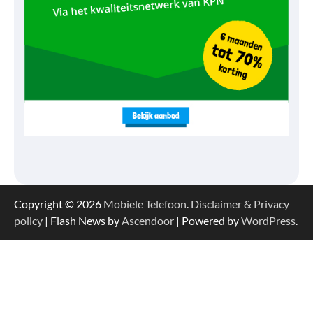
Copyright © 2026
Mobiele Telefoon
.
Disclaimer & Privacy
policy
| Flash News by
Ascendoor
| Powered by
WordPress
.