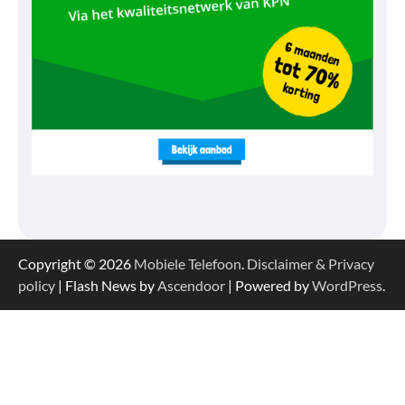
Copyright © 2026
Mobiele Telefoon
.
Disclaimer & Privacy
policy
| Flash News by
Ascendoor
| Powered by
WordPress
.