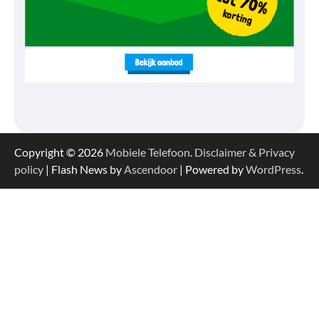
Copyright © 2026
Mobiele Telefoon
.
Disclaimer & Privacy
policy
| Flash News by
Ascendoor
| Powered by
WordPress
.