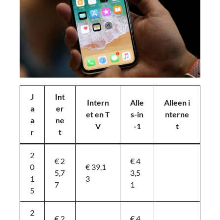
J
Int
Intern
Alle
Alleen i
a
er
et en T
s-in
nterne
a
ne
V
-1
t
r
t
2
€ 2
€ 4
0
€ 39,1
5,7
3,5
1
3
7
1
5
2
€ 2
€ 4