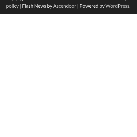
policy
| Flash News by
Ascendoor
| Powered by
WordPress
.