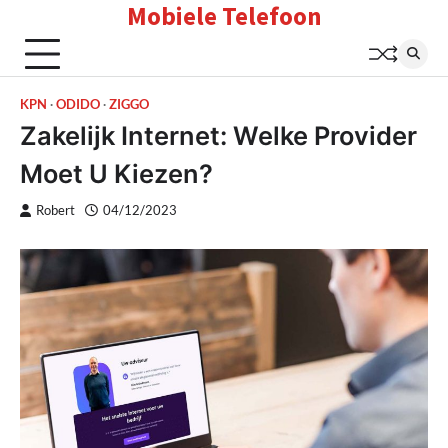
Mobiele Telefoon
Skip
to
content
KPN
ODIDO
ZIGGO
Zakelijk Internet: Welke Provider
Moet U Kiezen?
Robert
04/12/2023