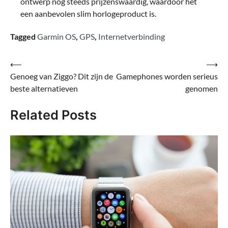
ontwerp nog steeds prijzenswaardig, waardoor het
een aanbevolen slim horlogeproduct is.
Tagged
Garmin OS
,
GPS
,
Internetverbinding
Bericht
⟵
⟶
Genoeg van Ziggo? Dit zijn de
Gamephones worden serieus
navigatie
beste alternatieven
genomen
Related Posts