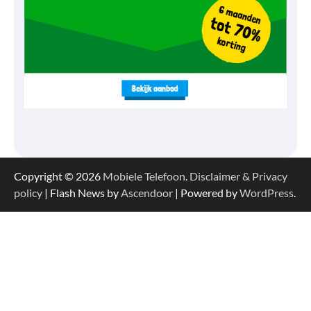
Copyright © 2026
Mobiele Telefoon
.
Disclaimer & Privacy
policy
| Flash News by
Ascendoor
| Powered by
WordPress
.