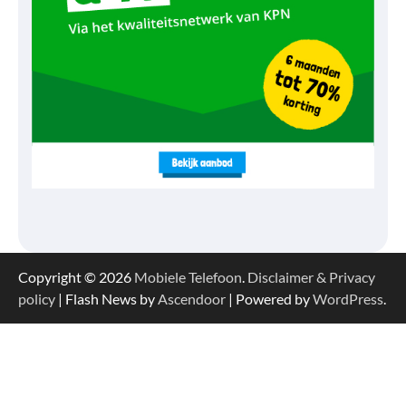
Copyright © 2026
Mobiele Telefoon
.
Disclaimer & Privacy
policy
| Flash News by
Ascendoor
| Powered by
WordPress
.