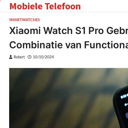
Mobiele Telefoon
Skip
to
content
SMARTWATCHES
Xiaomi Watch S1 Pro Gebr
Combinatie van Functional
Robert
10/10/2024