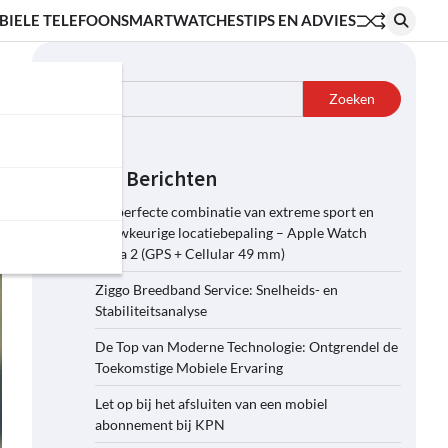
BIELE TELEFOON
SMARTWATCHES
TIPS EN ADVIES
Zoeken
Zoeken
Recente Berichten
De perfecte combinatie van extreme sport en
nauwkeurige locatiebepaling – Apple Watch
Ultra 2 (GPS + Cellular 49 mm)
Ziggo Breedband Service: Snelheids- en
Stabiliteitsanalyse
De Top van Moderne Technologie: Ontgrendel de
Toekomstige Mobiele Ervaring
Let op bij het afsluiten van een mobiel
abonnement bij KPN