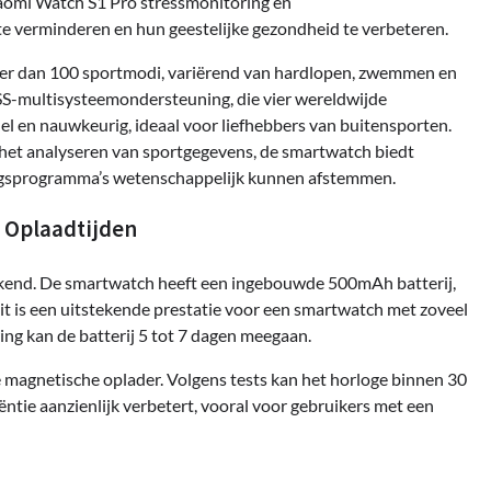
iaomi Watch S1 Pro stressmonitoring en
te verminderen en hun geestelijke gezondheid te verbeteren.
eer dan 100 sportmodi, variërend van hardlopen, zwemmen en
SS-multisysteemondersteuning, die vier wereldwijde
nel en nauwkeurig, ideaal voor liefhebbers van buitensporten.
f het analyseren van sportgegevens, de smartwatch biedt
ingsprogramma’s wetenschappelijk kunnen afstemmen.
e Oplaadtijden
kkend. De smartwatch heeft een ingebouwde 500mAh batterij,
t is een uitstekende prestatie voor een smartwatch met zoveel
ng kan de batterij 5 tot 7 dagen meegaan.
 magnetische oplader. Volgens tests kan het horloge binnen 30
tie aanzienlijk verbetert, vooral voor gebruikers met een