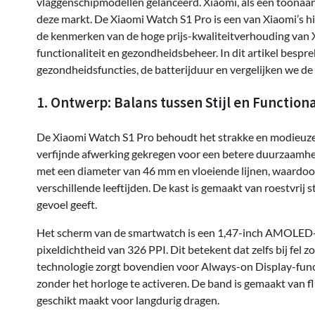
vlaggenschipmodellen gelanceerd. Xiaomi, als een toonaang
deze markt. De Xiaomi Watch S1 Pro is een van Xiaomi’s 
de kenmerken van de hoge prijs-kwaliteitverhouding van 
functionaliteit en gezondheidsbeheer. In dit artikel besp
gezondheidsfuncties, de batterijduur en vergelijken we 
1. Ontwerp: Balans tussen Stijl en Functiona
De Xiaomi Watch S1 Pro behoudt het strakke en modieuze
verfijnde afwerking gekregen voor een betere duurzaamhe
met een diameter van 46 mm en vloeiende lijnen, waardoo
verschillende leeftijden. De kast is gemaakt van roestvrij 
gevoel geeft.
Het scherm van de smartwatch is een 1,47-inch AMOLED-d
pixeldichtheid van 326 PPI. Dit betekent dat zelfs bij fel
technologie zorgt bovendien voor Always-on Display-funct
zonder het horloge te activeren. De band is gemaakt van f
geschikt maakt voor langdurig dragen.