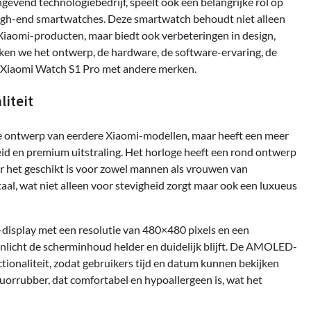
evend technologiebedrijf, speelt ook een belangrijke rol op
high-end smartwatches. Deze smartwatch behoudt niet alleen
Xiaomi-producten, maar biedt ook verbeteringen in design,
reken we het ontwerp, de hardware, de software-ervaring, de
de Xiaomi Watch S1 Pro met andere merken.
liteit
 ontwerp van eerdere Xiaomi-modellen, maar heeft een meer
id en premium uitstraling. Het horloge heeft een rond ontwerp
r het geschikt is voor zowel mannen als vrouwen van
staal, wat niet alleen voor stevigheid zorgt maar ook een luxueus
isplay met een resolutie van 480×480 pixels en een
 zonlicht de scherminhoud helder en duidelijk blijft. De AMOLED-
ionaliteit, zodat gebruikers tijd en datum kunnen bekijken
luorrubber, dat comfortabel en hypoallergeen is, wat het