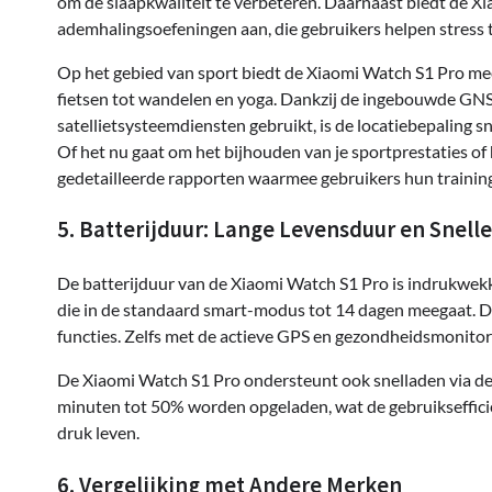
om de slaapkwaliteit te verbeteren. Daarnaast biedt de X
ademhalingsoefeningen aan, die gebruikers helpen stress 
Op het gebied van sport biedt de Xiaomi Watch S1 Pro m
fietsen tot wandelen en yoga. Dankzij de ingebouwde GN
satellietsysteemdiensten gebruikt, is de locatiebepaling s
Of het nu gaat om het bijhouden van je sportprestaties o
gedetailleerde rapporten waarmee gebruikers hun train
5. Batterijduur: Lange Levensduur en Snell
De batterijduur van de Xiaomi Watch S1 Pro is indrukwe
die in de standaard smart-modus tot 14 dagen meegaat. Di
functies. Zelfs met de actieve GPS en gezondheidsmonitori
De Xiaomi Watch S1 Pro ondersteunt ook snelladen via de
minuten tot 50% worden opgeladen, wat de gebruiksefficiën
druk leven.
6. Vergelijking met Andere Merken