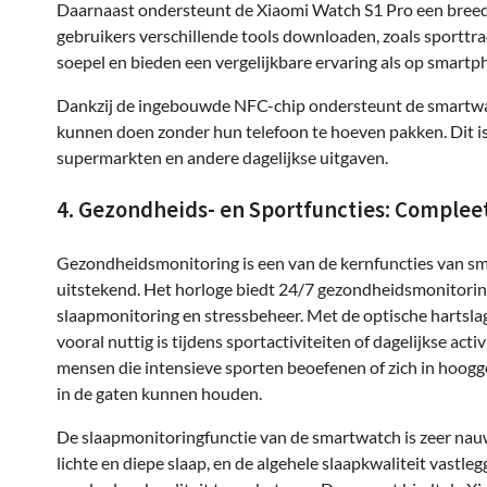
Daarnaast ondersteunt de Xiaomi Watch S1 Pro een breed
gebruikers verschillende tools downloaden, zoals sporttr
soepel en bieden een vergelijkbare ervaring als op smartp
Dankzij de ingebouwde NFC-chip ondersteunt de smartwa
kunnen doen zonder hun telefoon te hoeven pakken. Dit is 
supermarkten en andere dagelijkse uitgaven.
4. Gezondheids- en Sportfuncties: Comple
Gezondheidsmonitoring is een van de kernfuncties van sm
uitstekend. Het horloge biedt 24/7 gezondheidsmonitoring
slaapmonitoring en stressbeheer. Met de optische hartslag
vooral nuttig is tijdens sportactiviteiten of dagelijkse act
mensen die intensieve sporten beoefenen of zich in hoog
in de gaten kunnen houden.
De slaapmonitoringfunctie van de smartwatch is zeer nauw
lichte en diepe slaap, en de algehele slaapkwaliteit vastl