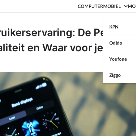
COMPUTER
MOBIEL
MO
KPN
uikerservaring: De Perfecte
Odido
iteit en Waar voor je Geld
Youfone
Ziggo