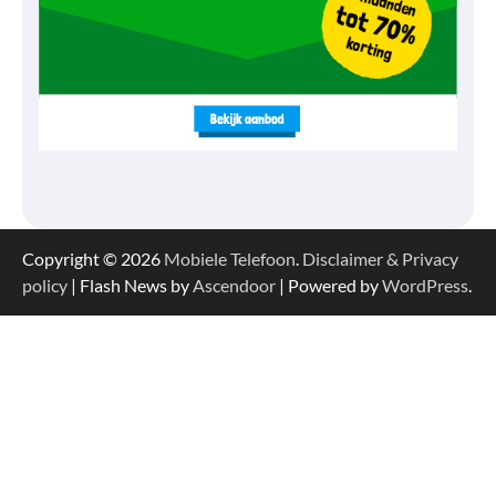
Copyright © 2026
Mobiele Telefoon
.
Disclaimer & Privacy
policy
| Flash News by
Ascendoor
| Powered by
WordPress
.