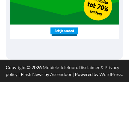
Copyright © 2026
Mobiele Telefoon
.
Disclaimer & Privacy
policy
| Flash News by
Ascendoor
| Powered by
WordPress
.