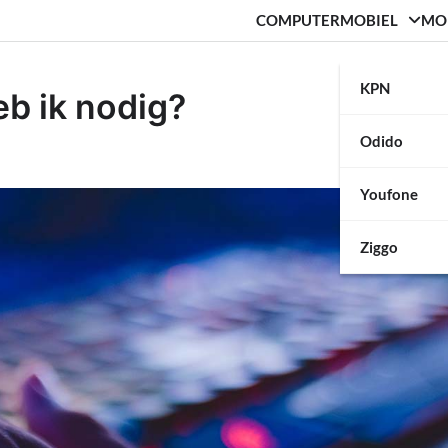
COMPUTER
MOBIEL
MO
KPN
eb ik nodig?
Odido
Youfone
Ziggo