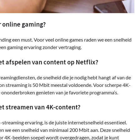
r online gaming?
binding een must. Voor veel online games raden we een snelheid
een gaming ervaring zonder vertraging.
et afspelen van content op Netflix?
treamingdiensten, de snelheid die je nodig hebt hangt af van de
ition streaming is 50 Mbit meestal voldoende. Voor scherpe 4K-
e ononderbroken genieten van je favoriete programma’s.
het streamen van 4K-content?
treaming ervaring, is de juiste internetsnelheid essentieel.
den we een snelheid van minimaal 200 Mbit aan. Deze snelheid
oor 4K-beelden soepel wordt overgedragen, zodat je kunt