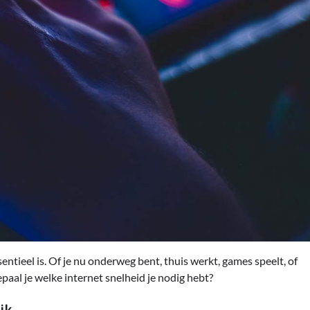
ntieel is. Of je nu onderweg bent, thuis werkt, games speelt, of
paal je welke internet snelheid je nodig hebt?