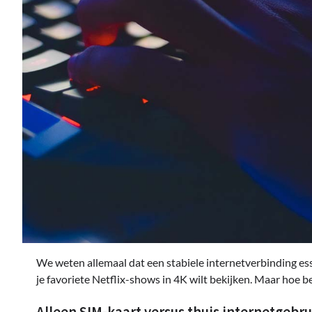
We weten allemaal dat een stabiele internetverbinding esse
je favoriete Netflix-shows in 4K wilt bekijken. Maar hoe be