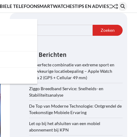
BIELE TELEFOON
SMARTWATCHES
TIPS EN ADVIES
Zoeken
Zoeken
Recente Berichten
De perfecte combinatie van extreme sport en
nauwkeurige locatiebepaling – Apple Watch
Ultra 2 (GPS + Cellular 49 mm)
Ziggo Breedband Service: Snelheids- en
Stabiliteitsanalyse
De Top van Moderne Technologie: Ontgrendel de
Toekomstige Mobiele Ervaring
Let op bij het afsluiten van een mobiel
abonnement bij KPN