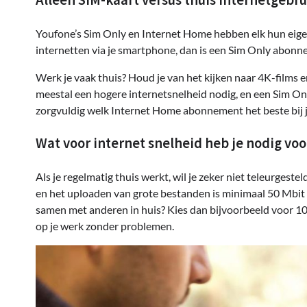
Alleen SIM-kaart versus thuis internetgebru
Youfone’s Sim Only en Internet Home hebben elk hun eigen 
internetten via je smartphone, dan is een Sim Only abonn
Werk je vaak thuis? Houd je van het kijken naar 4K-films e
meestal een hogere internetsnelheid nodig, en een Sim 
zorgvuldig welk Internet Home abonnement het beste bij j
Wat voor internet snelheid heb je nodig vo
Als je regelmatig thuis werkt, wil je zeker niet teleurges
en het uploaden van grote bestanden is minimaal 50 Mbit 
samen met anderen in huis? Kies dan bijvoorbeeld voor 100
op je werk zonder problemen.