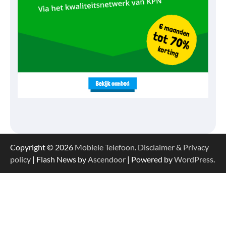
Copyright © 2026
Mobiele Telefoon
.
Disclaimer & Privacy
policy
| Flash News by
Ascendoor
| Powered by
WordPress
.