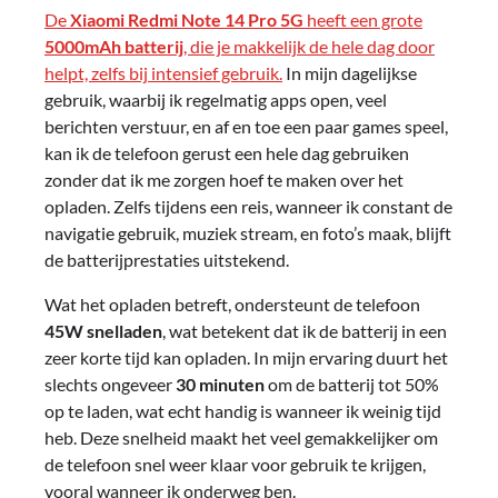
De
Xiaomi Redmi Note 14 Pro 5G
heeft een grote
5000mAh batterij
, die je makkelijk de hele dag door
helpt, zelfs bij intensief gebruik.
In mijn dagelijkse
gebruik, waarbij ik regelmatig apps open, veel
berichten verstuur, en af en toe een paar games speel,
kan ik de telefoon gerust een hele dag gebruiken
zonder dat ik me zorgen hoef te maken over het
opladen. Zelfs tijdens een reis, wanneer ik constant de
navigatie gebruik, muziek stream, en foto’s maak, blijft
de batterijprestaties uitstekend.
Wat het opladen betreft, ondersteunt de telefoon
45W snelladen
, wat betekent dat ik de batterij in een
zeer korte tijd kan opladen. In mijn ervaring duurt het
slechts ongeveer
30 minuten
om de batterij tot 50%
op te laden, wat echt handig is wanneer ik weinig tijd
heb. Deze snelheid maakt het veel gemakkelijker om
de telefoon snel weer klaar voor gebruik te krijgen,
vooral wanneer ik onderweg ben.