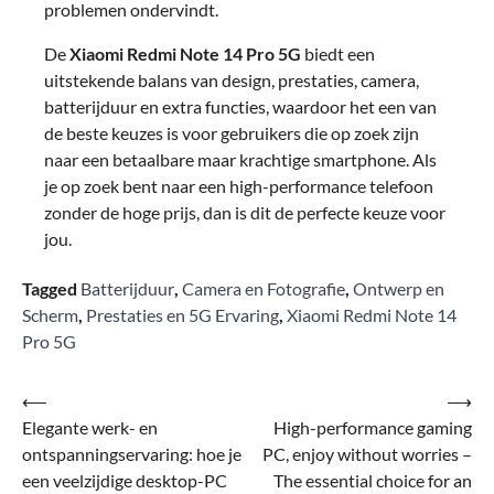
problemen ondervindt.
De
Xiaomi Redmi Note 14 Pro 5G
biedt een
uitstekende balans van design, prestaties, camera,
batterijduur en extra functies, waardoor het een van
de beste keuzes is voor gebruikers die op zoek zijn
naar een betaalbare maar krachtige smartphone. Als
je op zoek bent naar een high-performance telefoon
zonder de hoge prijs, dan is dit de perfecte keuze voor
jou.
Tagged
Batterijduur
,
Camera en Fotografie
,
Ontwerp en
Scherm
,
Prestaties en 5G Ervaring
,
Xiaomi Redmi Note 14
Pro 5G
Bericht
⟵
⟶
Elegante werk- en
High-performance gaming
navigatie
ontspanningservaring: hoe je
PC, enjoy without worries –
een veelzijdige desktop-PC
The essential choice for an