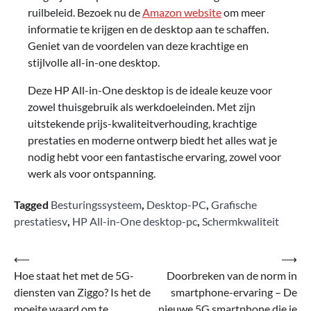
ruilbeleid. Bezoek nu de
Amazon website
om meer
informatie te krijgen en de desktop aan te schaffen.
Geniet van de voordelen van deze krachtige en
stijlvolle all-in-one desktop.
Deze HP All-in-One desktop is de ideale keuze voor
zowel thuisgebruik als werkdoeleinden. Met zijn
uitstekende prijs-kwaliteitverhouding, krachtige
prestaties en moderne ontwerp biedt het alles wat je
nodig hebt voor een fantastische ervaring, zowel voor
werk als voor ontspanning.
Tagged
Besturingssysteem
,
Desktop-PC
,
Grafische
prestatiesv
,
HP All-in-One desktop-pc
,
Schermkwaliteit
Bericht
⟵
⟶
Hoe staat het met de 5G-
Doorbreken van de norm in
navigatie
diensten van Ziggo? Is het de
smartphone-ervaring – De
moeite waard om te
nieuwe 5G smartphone die je