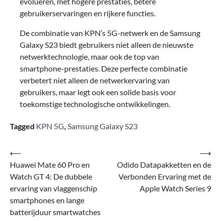
evolueren, met hogere prestaties, betere
gebruikerservaringen en rijkere functies.
De combinatie van KPN’s 5G-netwerk en de Samsung
Galaxy S23 biedt gebruikers niet alleen de nieuwste
netwerktechnologie, maar ook de top van
smartphone-prestaties. Deze perfecte combinatie
verbetert niet alleen de netwerkervaring van
gebruikers, maar legt ook een solide basis voor
toekomstige technologische ontwikkelingen.
Tagged
KPN 5G
,
Samsung Galaxy S23
Bericht
⟵
⟶
Huawei Mate 60 Pro en
Odido Datapakketten en de
navigatie
Watch GT 4: De dubbele
Verbonden Ervaring met de
ervaring van vlaggenschip
Apple Watch Series 9
smartphones en lange
batterijduur smartwatches