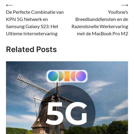
Bericht
⟵
⟶
De Perfecte Combinatie van
Youfone’s
navigatie
KPN 5G Netwerk en
Breedbanddiensten en de
Samsung Galaxy S23: Het
Razendsnelle Werkervaring
Ultieme Internetervaring
met de MacBook Pro M2
Related Posts