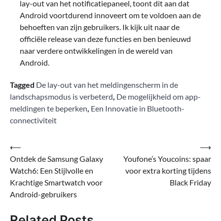
lay-out van het notificatiepaneel, toont dit aan dat
Android voortdurend innoveert om te voldoen aan de
behoeften van zijn gebruikers. Ik kijk uit naar de
officiële release van deze functies en ben benieuwd
naar verdere ontwikkelingen in de wereld van
Android.
Tagged
De lay-out van het meldingenscherm in de
landschapsmodus is verbeterd
,
De mogelijkheid om app-
meldingen te beperken
,
Een Innovatie in Bluetooth-
connectiviteit
Bericht
⟵
⟶
Ontdek de Samsung Galaxy
Youfone’s Youcoins: spaar
navigatie
Watch6: Een Stijlvolle en
voor extra korting tijdens
Krachtige Smartwatch voor
Black Friday
Android-gebruikers
Related Posts