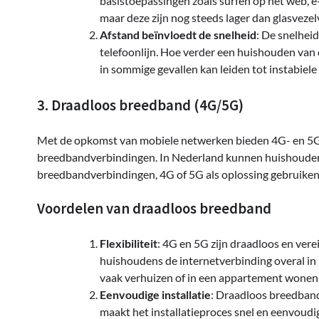
basistoepassingen zoals surfen op het web, e
maar deze zijn nog steeds lager dan glasveze
Afstand beïnvloedt de snelheid
: De snelhei
telefoonlijn. Hoe verder een huishouden van de 
in sommige gevallen kan leiden tot instabiele
3. Draadloos breedband (4G/5G)
Met de opkomst van mobiele netwerken bieden 4G- en 5G-v
breedbandverbindingen. In Nederland kunnen huishoudens
breedbandverbindingen, 4G of 5G als oplossing gebruiken
Voordelen van draadloos breedband
Flexibiliteit
: 4G en 5G zijn draadloos en vereis
huishoudens de internetverbinding overal in 
vaak verhuizen of in een appartement wonen 
Eenvoudige installatie
: Draadloos breedband
maakt het installatieproces snel en eenvoudig