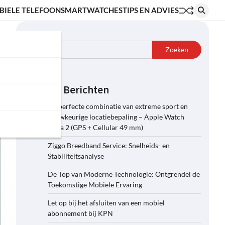
BIELE TELEFOON
SMARTWATCHES
TIPS EN ADVIES
Zoeken
Zoeken
Recente Berichten
De perfecte combinatie van extreme sport en
nauwkeurige locatiebepaling – Apple Watch
Ultra 2 (GPS + Cellular 49 mm)
Ziggo Breedband Service: Snelheids- en
Stabiliteitsanalyse
De Top van Moderne Technologie: Ontgrendel de
Toekomstige Mobiele Ervaring
Let op bij het afsluiten van een mobiel
abonnement bij KPN