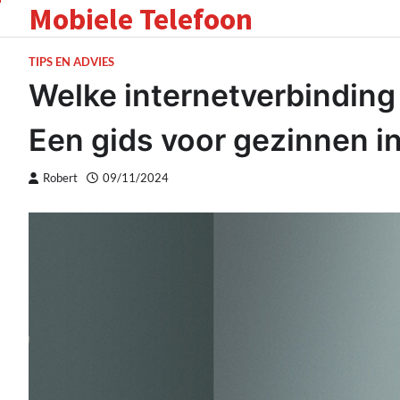
Mobiele Telefoon
Skip
to
content
TIPS EN ADVIES
Welke internetverbinding 
Een gids voor gezinnen i
Robert
09/11/2024